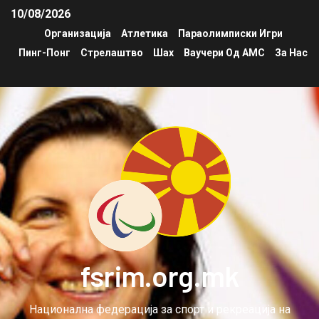
10/08/2026
Организација
Атлетика
Параолимписки Игри
Пинг-Понг
Стрелаштво
Шах
Ваучери Од АМС
За Нас
fsrim.org.mk
Национална федерација за спорт и рекреација на