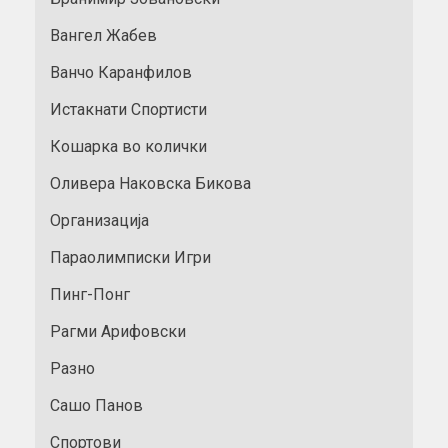
Вангел Жабев
Ванчо Каранфилов
Истакнати Спортисти
Кошарка во колички
Оливера Наковска Бикова
Организација
Параолимписки Игри
Пинг-Понг
Рагми Арифовски
Разно
Сашо Панов
Спортови