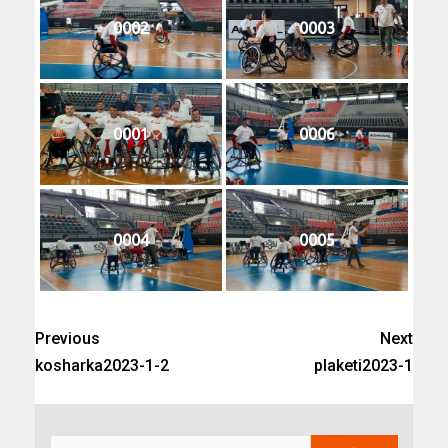
0002
0003
0001
0006
0004
0005
Previous
Next
kosharka2023-1-2
plaketi2023-1