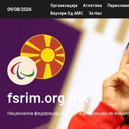
Организација
Атлетика
Параолимп
09/08/2026
Ваучери Од АМС
За Нас
fsrim.org.mk
Национална федерација за спорт и рекреација на инва