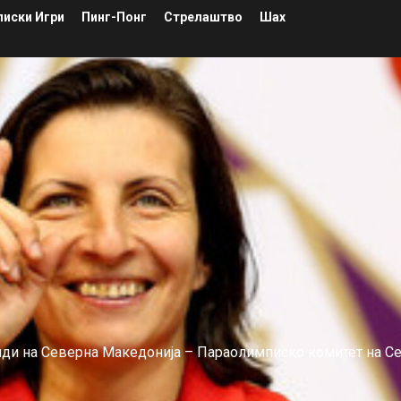
иски Игри
Пинг-Понг
Стрелаштво
Шах
лиди на Северна Македонија – Параолимписко комитет на С