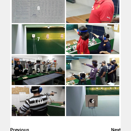
8
5
7
4
3
2
1 (1)
6
Previous
Next