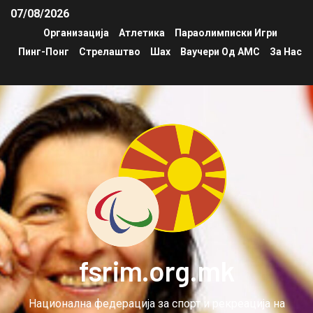
07/08/2026
Организација
Атлетика
Параолимписки Игри
Пинг-Понг
Стрелаштво
Шах
Ваучери Од АМС
За Нас
fsrim.org.mk
Национална федерација за спорт и рекреација на