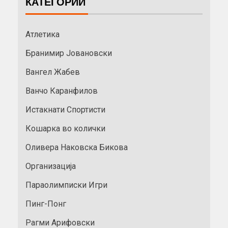
КАТЕГОРИИ
Атлетика
Бранимир Јовановски
Вангел Жабев
Ванчо Каранфилов
Истакнати Спортисти
Кошарка во колички
Оливера Наковска Бикова
Организација
Параолимписки Игри
Пинг-Понг
Рагми Арифовски