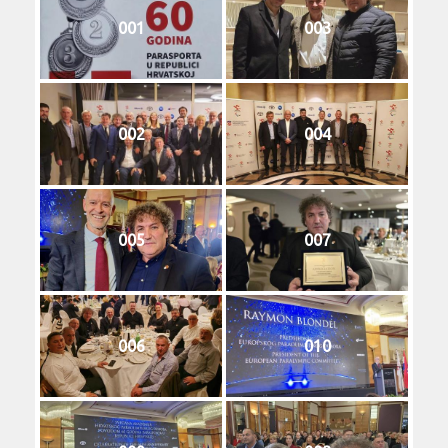
001
003
002
004
005
007
006
010