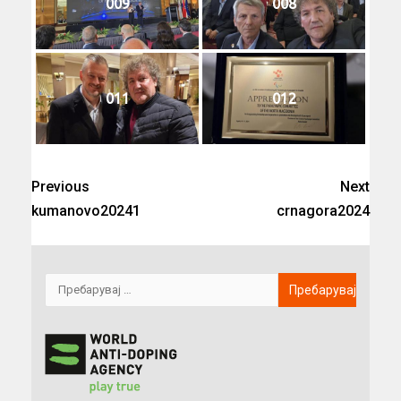
009
008
011
012
Previous
Next
kumanovo20241
crnagora2024