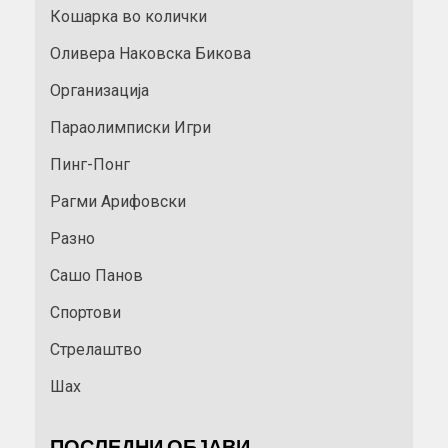
Кошарка во колички
Оливера Наковска Бикова
Организација
Параолимписки Игри
Пинг-Понг
Рагми Арифовски
Разно
Сашо Панов
Спортови
Стрелаштво
Шах
ПОСЛЕДНИ ОБЈАВИ