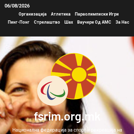
06/08/2026
Организација
Атлетика
Параолимписки Игри
Пинг-Понг
Стрелаштво
Шах
Ваучери Од АМС
За Нас
fsrim.org.mk
Национална федерација за спорт и рекреација на