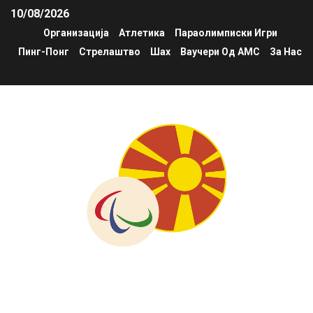
10/08/2026
Организација
Атлетика
Параолимписки Игри
Пинг-Понг
Стрелаштво
Шах
Ваучери Од АМС
За Нас
fsrim.org.mk
Национална федерација за спорт и рекреација на