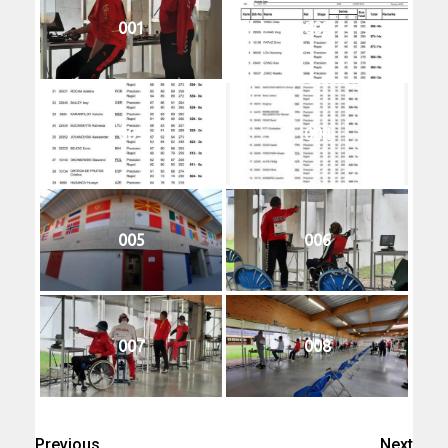
001
002
003
004
005
006
007
008
Previous
Next