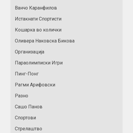
Ванчо Каранфилов
Истакнати Спортисти
Кошарка во колички
Оливера Наковска Бикова
Организација
Параолимписки Игри
Пинг-Понг
Рагми Арифовски
Разно
Сашо Панов
Спортови
Стрелаштво