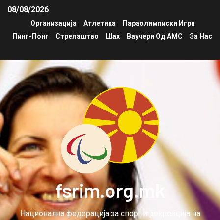
08/08/2026
Организација
Атлетика
Параолимписки Игри
Пинг-Понг
Стрелаштво
Шах
Ваучери Од АМС
За Нас
fsrim.org.mk
Национална федерација за спорт и рекреација на