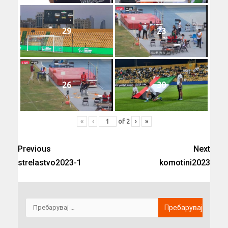
29
23
26
30
«
‹
of
2
›
»
Previous
Next
strelastvo2023-1
komotini2023