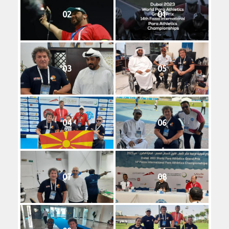
02
01
03
05
04
06
07
08