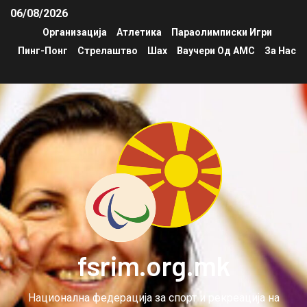
06/08/2026
Организација
Атлетика
Параолимписки Игри
Пинг-Понг
Стрелаштво
Шах
Ваучери Од АМС
За Нас
fsrim.org.mk
Национална федерација за спорт и рекреација на