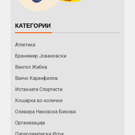
КАТЕГОРИИ
Атлетика
Бранимир Јовановски
Вангел Жабев
Ванчо Каранфилов
Истакнати Спортисти
Кошарка во колички
Оливера Наковска Бикова
Организација
Параолимписки Игри