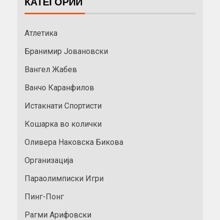
КАТЕГОРИИ
Атлетика
Бранимир Јовановски
Вангел Жабев
Ванчо Каранфилов
Истакнати Спортисти
Кошарка во колички
Оливера Наковска Бикова
Организација
Параолимписки Игри
Пинг-Понг
Рагми Арифовски