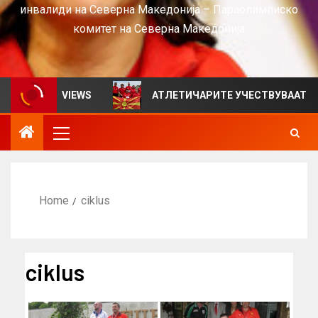
инвалиди на Северна Македонија – Параолимписко
комитет на Северна Македонија
лтен за VIEWS
АТЛЕТИЧАРИТЕ УЧЕСТВУВААТ НА СР
Home
ciklus
ciklus