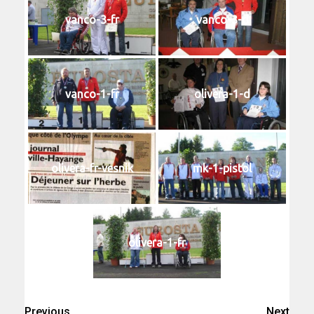
vanco-3-fr
vanco-3-d
vanco-1-fr
olivera-1-d
olivera-fr-vesnik
mk-1-pistol
olivera-1-fr
Previous
Next