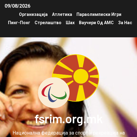
09/08/2026
Организација
Атлетика
Параолимписки Игри
Пинг-Понг
Стрелаштво
Шах
Ваучери Од АМС
За Нас
fsrim.org.mk
Национална федерација за спорт и рекреација на