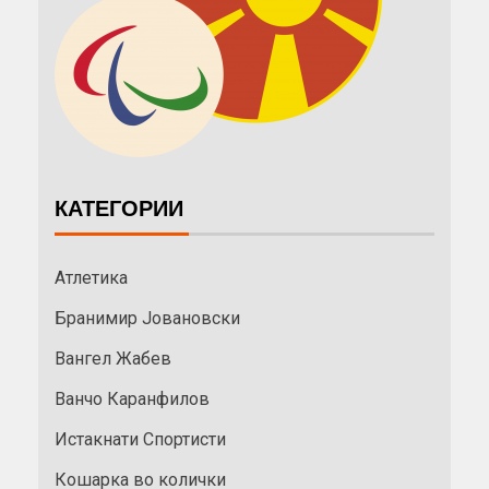
КАТЕГОРИИ
Атлетика
Бранимир Јовановски
Вангел Жабев
Ванчо Каранфилов
Истакнати Спортисти
Кошарка во колички