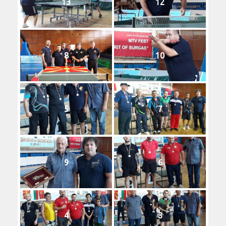
13
12
8
10
5
7
9
6
4
3