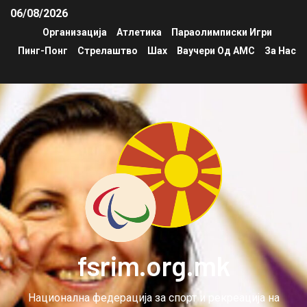
06/08/2026
Организација
Атлетика
Параолимписки Игри
Пинг-Понг
Стрелаштво
Шах
Ваучери Од АМС
За Нас
fsrim.org.mk
Национална федерација за спорт и рекреација на