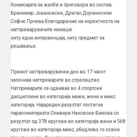
Комисијата за жалби и приговори во состав:
Бранимир Јовановски, Драган Дојчиноскии
Софче Прчева благодарение на коректноста на
натпреварувачите немаше
ниту една интервенција, ниту предмет за
решавање.
Првиот натпреварувачки ден во 17 часот
започнаа натпреварите во стрелаштво.
Натпреварите се одвиваа во 4 спортски
дисциплини во категорија мажи, жени и микс
категорија. Највреден резултат постигна
параолимпијката Оливера Наковска-Бикова со
резултат од 378 кругови во категорија жени и 568
кругови во категорија микс, убедливо го освои