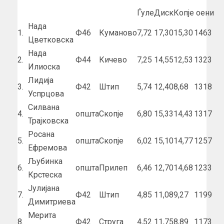
Ѓуле
Диск
Копје
оени
Нада
1.
Ф46
Куманово
7,72
17,30
15,30
1463
Цветковска
Нада
2.
Ф44
Кичево
7,25
14,55
12,53
1323
Илиоска
Лидија
3.
Ф42
Штип
5,74
12,40
8,68
1318
Успрцова
Силвана
4.
општа
Скопје
6,80
15,33
14,43
1317
Трајковска
Росана
5.
општа
Скопје
6,02
15,10
14,77
1257
Ефремова
Љубинка
6.
општа
Прилеп
6,46
12,70
14,68
1233
Крстеска
Јулијана
7.
Ф42
Штип
4,85
11,08
9,27
1199
Димитриева
Мерита
8.
Ф42
Струга
4,52
11,75
8,89
1173