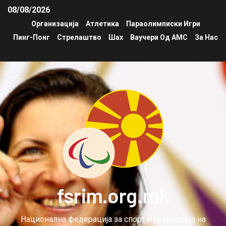
08/08/2026
Организација
Атлетика
Параолимписки Игри
Пинг-Понг
Стрелаштво
Шах
Ваучери Од АМС
За Нас
fsrim.org.mk
Национална федерација за спорт и рекреација на