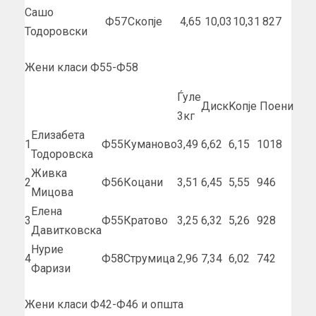
Сашо
Ф57
Скопје
4,65
10,03
10,31
827
Тодоровски
Жени класи Ф55-Ф58
Ѓуле
Диск
Kопје
Поени
3кг
Елизабета
1
Ф55
Куманово
3,49
6,62
6,15
1018
Тодоровска
Живка
2
Ф56
Коцани
3,51
6,45
5,55
946
Мицова
Елена
3
Ф55
Кратово
3,25
6,32
5,26
928
Давитковска
Нурие
4
Ф58
Струмица
2,96
7,34
6,02
742
Фаризи
Жени класи Ф42-Ф46 и општа