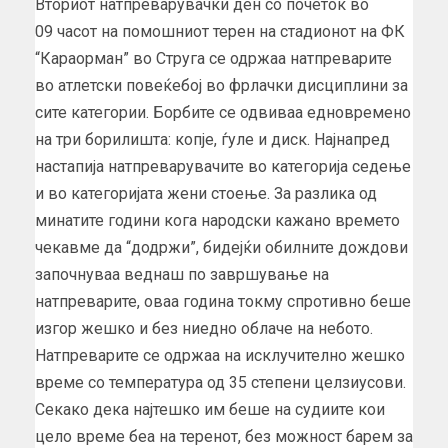
Вториот натпреварувачки ден со почеток во
09 часот на помошниот терен на стадионот на ФК
“Караорман” во Струга се одржаа натпреварите
во атлетски повеќебој во фрлачки дисциплини за
сите категории. Борбите се одвиваа едновремено
на три борилишта: копје, ѓуле и диск. Најнапред
настапија натпреварувачите во категорија седење
и во категоријата жени стоење. За разлика од
минатите години кога народски кажано времето
чекавме да “додржи”, бидејќи обилните дождови
започнуваа веднаш по завршување на
натпреварите, оваа година токму спротивно беше
изгор жешко и без ниедно облаче на небото.
Натпреварите се одржаа на исклучително жешко
време со температура од 35 степени целзиусови.
Секако дека најтешко им беше на судиите кои
цело време беа на теренот, без можност барем за