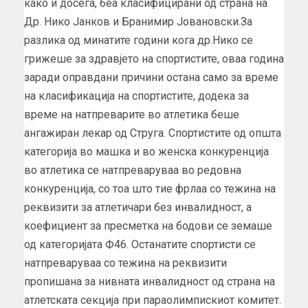
како и досега, беа класифицирани од страна на
Др. Нико Јанков и Бранимир Јовановски.За
разлика од минатите години кога др.Нико се
грижеше за здравјето на спортистите, оваа година
заради оправдани причини остана само за време
на класификација на спортистите, додека за
време на натпреварите во атлетика беше
ангажиран лекар од Струга. Спортистите од општа
категорија во машка и во женска конкуренција
во атлетика се натпреваруваа во редовна
конкуренција, со тоа што тие фрлаа со тежина на
реквизити за атлетичари без инвалидност, а
коефициент за пресметка на бодови се земаше
од категоријата Ф46. Останатите спортисти се
натпреваруваа со тежина на реквизити
пропишана за нивната инвалидност од страна на
атлетската секција при параолимпискиот комитет.