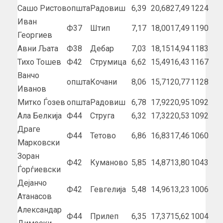
Сашо Ристов
општа
Радовиш
6,39
20,68
27,49
1224
Иван
Ф37
Штип
7,17
18,00
17,49
1190
Георгиев
Авни Љата
Ф38
Дебар
7,03
18,15
14,94
1183
Тихо Тошев
Ф42
Струмица
6,62
15,49
16,43
1167
Ванчо
општа
Кочани
8,06
15,71
20,77
1128
Иванов
Митко Ѓозев
општа
Радовиш
6,78
17,92
20,95
1092
Ала Белкија
Ф44
Струга
6,32
17,32
20,53
1092
Драге
Ф44
Тетово
6,86
16,83
17,46
1060
Марковски
Зоран
Ф42
Куманово
5,85
14,87
13,80
1043
Ѓорѓиевски
Дејанчо
Ф42
Гевгелија
5,48
14,96
13,23
1006
Атанасов
Александар
Ф44
Прилеп
6,35
17,37
15,62
1004