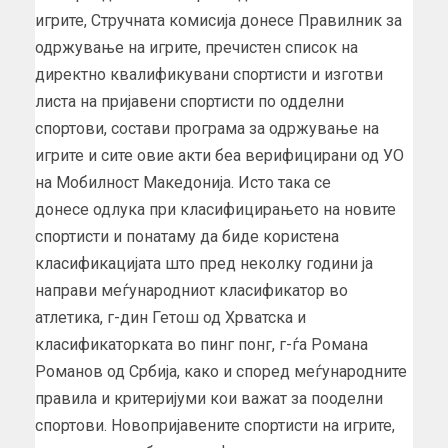
игрите, Стручната комисија донесе Правилник за
одржување на игрите, пречистен список на
директно квалификувани спортисти и изготви
листа на пријавени спортисти по одделни
спортови, состави програма за одржување на
игрите и сите овие акти беа верифицирани од УО
на Мобилност Македонија. Исто така се
донесе одлука при класифицирањето на новите
спортисти и понатаму да биде користена
класификацијата што пред неколку години ја
направи меѓународниот класификатор во
атлетика, г-дин Гетош од Хрватска и
класификаторката во пинг понг, г-ѓа Романа
Романов од Србија, како и според меѓународните
правила и критеријуми кои важат за пооделни
спортови. Новопријавените спортисти на игрите,