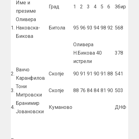
Име и
Град
1
2
3
4
5
6
Збир
презиме
Оливера
1.
Наковска-
Битола
95
96
93
94
98
92
568
Бикова
Оливера
Н.Бикова 40
378
истрели
Ванчо
2.
Скопје
90
91
91
90
91
88
541
Каранфилов
Тони
3.
Скопје
88
76
84
84
81
90
503
Митровски
Бранимир
4.
Куманово
ДНФ
Јовановски