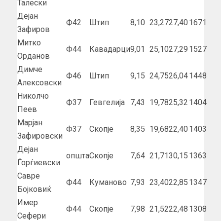
Талески
Дејан
Ф42
Штип
8,10
23,27
27,40
1671
Зафиров
Митко
Ф44
Кавадарци
9,01
25,10
27,29
1527
Орданов
Димче
Ф46
Штип
9,15
24,75
26,04
1448
Алексовски
Николчо
Ф37
Гевгелија
7,43
19,78
25,32
1404
Пеев
Марјан
Ф37
Скопје
8,35
19,68
22,40
1403
Зафировски
Дејан
општа
Скопје
7,64
21,71
30,15
1363
Ѓорѓиевски
Савре
Ф44
Куманово
7,93
23,40
22,85
1347
Бојковиќ
Имер
Ф44
Скопје
7,98
21,52
22,48
1308
Сефери