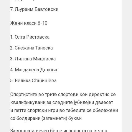
Љурзим Бавтовски
Жени класи 6-10
Олга Ристовска
Снежана Танеска
Лилјана Мицовска
Магдалена Делова
Велика Станишева
Спортистите во трите спортови кои директно се
квалификувани за следните јубилејни дваесет
и петти спортски игри во табелите се обележени
со болдирани (затемнети) букви.
Завршната вечер беше исполнета со ведро