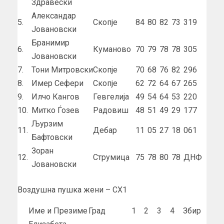
Здравески
Александар
5.
Скопје
84
80
82
73
319
Јовановски
Бранимир
6.
Куманово
70
79
78
78
305
Јовановски
7.
Тони Митровски
Скопје
70
68
76
82
296
8.
Имер Сефери
Скопје
62
72
64
67
265
9.
Илчо Кангов
Гевгелија
49
54
64
53
220
10.
Митко Ѓозев
Радовиш
48
51
49
29
177
Љурзим
11.
Дебар
11
05
27
18
061
Бафтовски
Зоран
12.
Струмица
75
78
80
78
ДНФ
Јовановски
Воздушна пушка жени – СХ1
Име и Презиме
Град
1
2
3
4
Збир