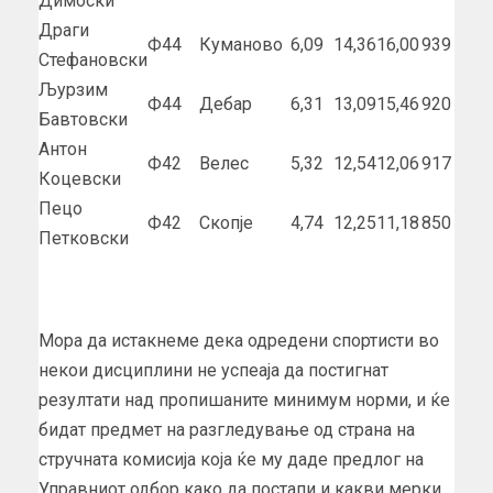
Димоски
Драги
Ф44
Куманово
6,09
14,36
16,00
939
Стефановски
Љурзим
Ф44
Дебар
6,31
13,09
15,46
920
Бавтовски
Антон
Ф42
Велес
5,32
12,54
12,06
917
Коцевски
Пецо
Ф42
Скопје
4,74
12,25
11,18
850
Петковски
Мора да истакнеме дека одредени спортисти во
некои дисциплини не успеаја да постигнат
резултати над пропишаните минимум норми, и ќе
бидат предмет на разгледување од страна на
стручната комисија која ќе му даде предлог на
Управниот одбор како да постапи и какви мерки