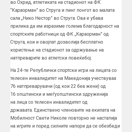
во Охрид, атлетиката на стадионот на ФК
“Караорман” во Струга и пинг понгот во малата
сала „Нико Нестор” во Струга. Ова е убава
прилика да им изразиме голема благодарност на
спортските работници од ФК „Караорман” од
Струга, кои и овојпат дозволија бесплатно
користење на стадионот за одржување на
натпреварите во атлетски повеќебој.
На 24-те Републички спортски игри на лицата со
телесен инвалидитет на Македонија учествуваа
76 натпреварувачи (од кои 22 беа жени) од
16 општински и меѓуопштински здруженија
на лица со телесен инвалидитет од
државата. Единствено членовите на екипата на
Мобилност Свети Николе повторно не настапија
на игрите и поред силните напори да се обезбеди