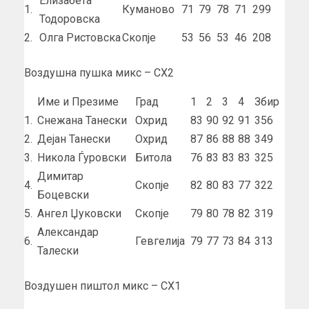
Елизабета
1.
Куманово
71
79
78
71
299
Тодоровска
2.
Олга Ристовска
Скопје
53
56
53
46
208
Воздушна пушка микс – СХ2
Име и Презиме
Град
1
2
3
4
Збир
1.
Снежана Танески
Охрид
83
90
92
91
356
2.
Дејан Танески
Охрид
87
86
88
88
349
3.
Никола Ѓуровски
Битола
76
83
83
83
325
Димитар
4.
Скопје
82
80
83
77
322
Боцевски
5.
Ангел Џуковски
Скопје
79
80
78
82
319
Александар
6.
Гевгелија
79
77
73
84
313
Талески
Воздушен пиштол микс – СХ1