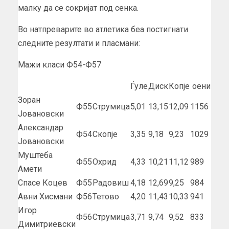
малку да се сокријат под сенка.
Во натпреварите во атлетика беа постигнати
следните резултати и пласмани:
Мажи класи Ф54-Ф57
Ѓуле
Диск
Копје
оени
Зоран
Ф55
Струмица
5,01
13,15
12,09
1156
Јовановски
Александар
Ф54
Скопје
3,35
9,18
9,23
1029
Јовановски
Муштеба
Ф55
Охрид
4,33
10,21
11,12
989
Амети
Спасе Коцев
Ф55
Радовиш
4,18
12,69
9,25
984
Авни Хисмани
Ф56
Тетово
4,20
11,43
10,33
941
Игор
Ф56
Струмица
3,71
9,74
9,52
833
Димитриевски