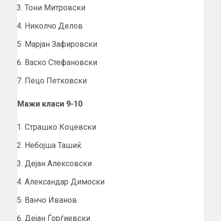
Тони Митровски
Николчо Делов
Марјан Зафировски
Васко Стефановски
Пецо Петковски
Мажи класи 9-10
Страшко Коцевски
Небојша Ташиќ
Дејан Алексовски
Александар Димоски
Ванчо Иванов
Дејан Ѓорѓиевски