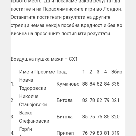
првото место. Да и посакаме ваков резултат да
постигне и на Параолимписките игри во Лондон.
Останатите постигнати резултати на другите
стрелци немаа некоја посебна вредност и беа во
висина на просечните постигнати резултати.
Воздушна пушка мажи – СХ1
Име и Презиме
Град
1
2
3
4
Збир
Новча
1.
Куманово
88
84
82
84
338
Тодоровски
Николче
2.
Битола
82
78
82
79
321
Станојовски
Васко
3.
Битола
85
75
75
85
320
Стефановски
Ѓорѓи
4.
Прилеп
76
79
83
81
319