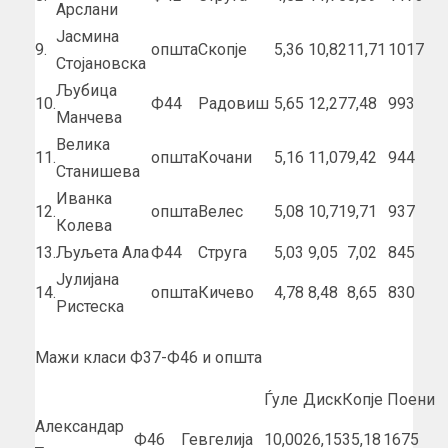
Арслани
Јасмина
9.
општа
Скопје
5,36
10,82
11,71
1017
Стојановска
Љубица
10.
Ф44
Радовиш
5,65
12,27
7,48
993
Манчева
Велика
11.
општа
Кочани
5,16
11,07
9,42
944
Станишева
Иванка
12.
општа
Велес
5,08
10,71
9,71
937
Колева
13.
Љуљета Ала
Ф44
Струга
5,03
9,05
7,02
845
Јулијана
14.
општа
Кичево
4,78
8,48
8,65
830
Ристеска
Мажи класи Ф37-Ф46 и општа
Ѓуле
Диск
Копје
Поени
Александар
Ф46
Гевгелија
10,00
26,15
35,18
1675