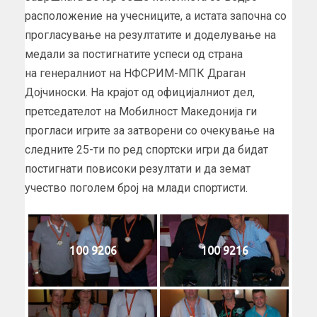
расположение на учесниците, а истата започна со
прогласување на резултатите и доделување на
медали за постигнатите успеси од страна
на генералниот на НФСРИМ-МПК Драган
Дојчиноски. На крајот од официјалниот дел,
претседателот на Мобилност Македонија ги
прогласи игрите за затворени со очекување на
следните 25-ти по ред спортски игри да бидат
постигнати повисоки резултати и да земат
учество поголем број на млади спортисти.
100 9206
100 9216