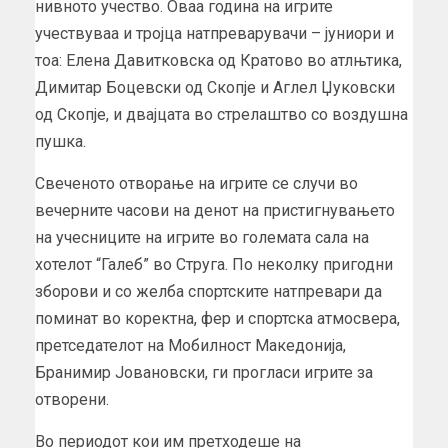
нивното учество. Оваа година на игрите
учествуваа и тројца натпреварувачи – јуниори и
тоа: Елена Давитковска од Кратово во атлњтика,
Димитар Боцевски од Скопје и Аглел Џуковски
од Скопје, и двајцата во стрелаштво со воздушна
пушка.
Свеченото отворање на игрите се случи во
вечерните часови на денот на пристигнувањето
на учесниците на игрите во големата сала на
хотелот “Галеб” во Струга. По неколку пригодни
зборови и со желба спортските натпревари да
поминат во коректна, фер и спортска атмосвера,
претседателот на Мобилност Македонија,
Бранимир Јовановски, ги прогласи игрите за
отворени.
Во периодот кои им претходеше на