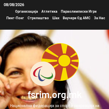
08/08/2026
Организација
Атлетика
Параолимписки Игри
Пинг-Понг
Стрелаштво
Шах
Ваучери Од АМС
За Нас
fsrim.org.mk
Национална федерација за спорт и рекреација на