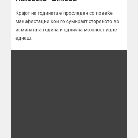
Крајот на годината е проследен со повеќе
манифестации кои го сумираат стореното во
изминатата година и одлична можност уште
еднаш...